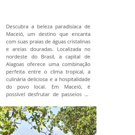
Descubra a beleza paradisíaca de 
Maceió, um destino que encanta 
com suas praias de águas cristalinas 
e areias douradas. Localizada no 
nordeste do Brasil, a capital de 
Alagoas oferece uma combinação 
perfeita entre o clima tropical, a 
culinária deliciosa e a hospitalidade 
do povo local. Em Maceió, é 
possível desfrutar de passeios de 
jangada até as piscinas naturais, 
mergulhar em recifes repletos de 
vida marinha e se encantar com o 
pôr do sol inesquecível. Venha se 
encantar com as belezas naturais 