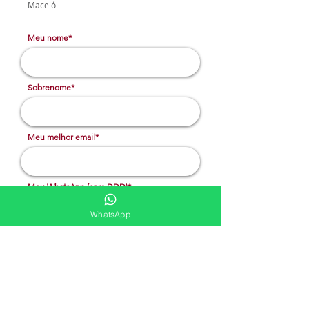
Maceió
Meu nome*
Sobrenome*
Meu melhor email*
Meu WhatsApp (com DDD)*
WhatsApp
Caso deseje, deixe aqui outras
informações