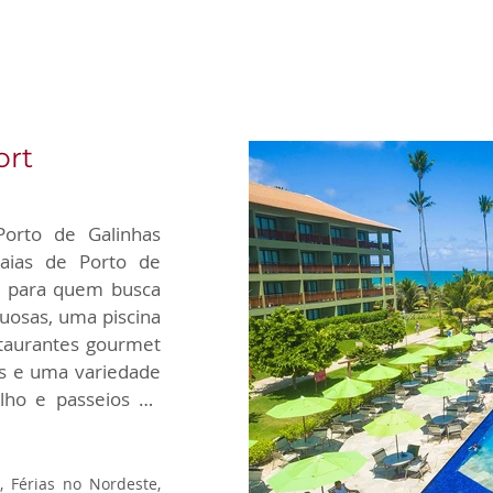
ort
orto de Galinhas 
aias de Porto de 
o para quem busca 
osas, uma piscina 
staurantes gourmet 
s e uma variedade 
ho e passeios de 
ia será repleta de 
ordeste brasileiro 
o relaxamento e a 
, Férias no Nordeste,