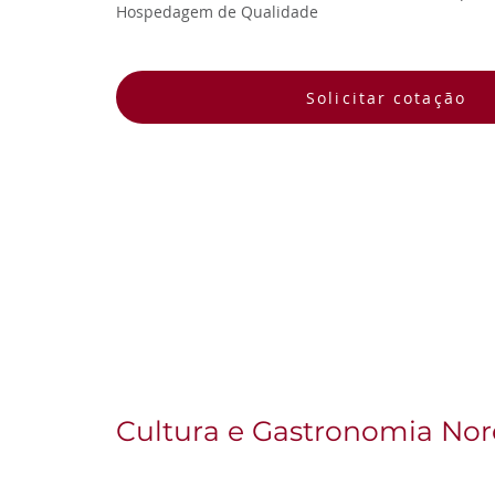
Hospedagem de Qualidade
diversão se encontram."
Solicitar cotação
Cultura e Gastronomia Nor