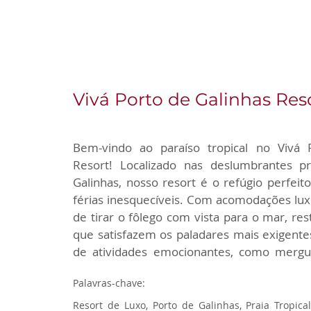
beira-mar.
Vivá Porto de Galinhas Res
Bem-vindo ao paraíso tropical no Vivá P
Resort! Localizado nas deslumbrantes pr
Galinhas, nosso resort é o refúgio perfeit
férias inesquecíveis. Com acomodações luxu
de tirar o fôlego com vista para o mar, re
que satisfazem os paladares mais exigente
de atividades emocionantes, como mergul
jangada nas piscinas naturais, sua experiênc
Palavras-chave:
conforto e aventura. Descubra a beleza do N
no Vivá Porto de Galinhas Resort - onde 
Resort de Luxo, Porto de Galinhas, Praia Tropical