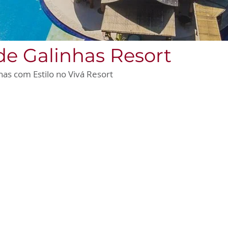
de Galinhas Resort​
has com Estilo no Vivá Resort
Gastronomia de Classe Mundial
Delicie-se com uma culinária sofisticada
e autêntica em nossos restaurantes,
servindo pratos que celebram a riqueza
da gastronomia local e internacional.