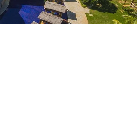
Atividades Emocionantes e
Relaxantes
Desde mergulhos em piscinas naturais
até relaxamento no nosso spa de classe
mundial, oferecemos uma variedade de
atividades para atender a todos os