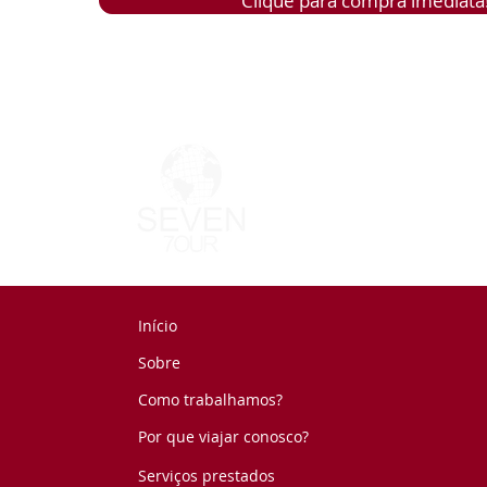
Clique para compra imediata
✅ Os jantares do Zagaia celebram a alegria qu
Você vai descobrir aqui em Bonito que flutu
banho nas cachoeiras, explorar grutas e 
deixam uma deliciosa sensação de “ai, que
nesta parte da história de nossa gastrono
cena os tropeiros, os vaqueiros, os italian
vinhos, os pescadores e uma gente bast
criativa na cozinha.
Início
Sobre
Como trabalhamos?
Por que viajar conosco?
Serviços prestados