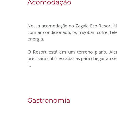
Acomodação
Nossa acomodação no Zagaia Eco-Resort Ho
com ar condicionado, tv, frigobar, cofre, te
energia.

O Resort está em um terreno plano. Além
precisará subir escadarias para chegar ao se
Todas acomodações possuem cama supe
adaptado) com 2 camas de solteiro juntas p
essas camas podem virar duas camas de solt
ACOMODAÇÃO DO GRUPO:

Gastronomia
✅ Apartamentos Premium | Acomodam a