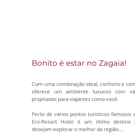
enquanto desfruta do pôr do sol mais
lindo da região.
Bonito é estar no Zagaia!
Com uma combinação ideal, conforto e conve
oferece um ambiente luxuoso com vár
projetadas para viajantes como você.

Perto de vários pontos turísticos famosos d
Eco-Resort Hotel é um ótimo destino p
desejam explorar o melhor da região.
