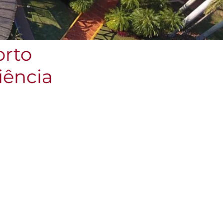
orto
iência
Mais de 40 passeios
Reserve seus passeios favoritos entre
mais de 40 opções como flutuação nos