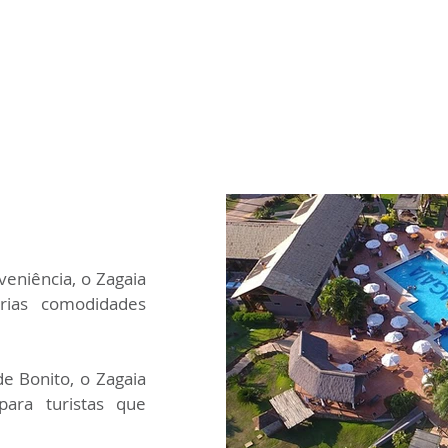
bancada de trabalho, frigobar, telefone,
cofre, secador de cabelos e gerador.
niência, o Zagaia 
ias comodidades 
e Bonito, o Zagaia 
ara turistas que 