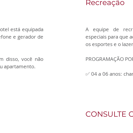
Recreação
tel está equipada 
A equipe de recre
lefone e gerador de 
especiais para que a
os esportes e o laze
 disso, você não 
PROGRAMAÇÃO POR F
u apartamento. 

✅ 04 a 06 anos: cha
r king (exceto 
pode participar des
or uma capa. Todas 
eiro.

✅ 07 a 14 anos: a 
aventuras são deno
CONSULTE O
✅ Adolescentes e Adu
té 4 pessoas  | 
O horário da nossa