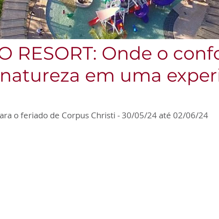
O RESORT: Onde o conf
 natureza em uma exper
ara o feriado de Corpus Christi - 30/05/24 até 02/06/24
Conforto total
Todos os quartos são equipados com ar-
condicionado, TV LCD com canais a cabo,