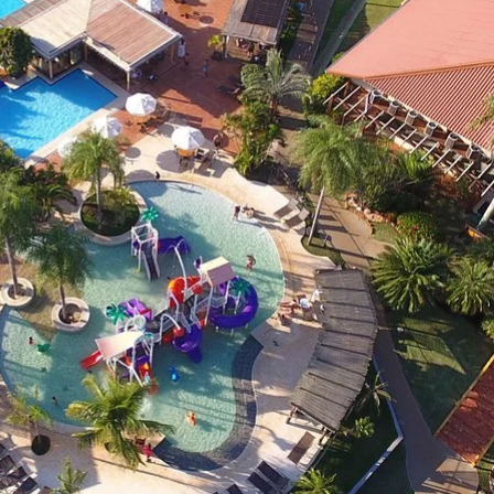
 e jantar   => R$5.511,46 ou 10 x de R$ 
édito

  tem 5% de desconto.

o precise de um apartamento para mais 
DA PARA GRUPO COM VALOR REDUZIDO 

TERAÇÃO

L.

gem: 30/05/2024 À 02/06/2024

s 15h (chegada)

aída)

S EXTRAS serão cobradas no check-out do 