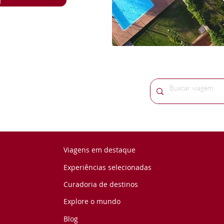
!
e foi o seu dia.

resort.
ar nos rios, tomar 
todos os passeios 
 fome que deu”. É 
mia que entram em 
os e suas massas e 
ante talentosa e 
Viagens em destaque
Experiências selecionadas
Curadoria de destinos
Explore o mundo
Blog