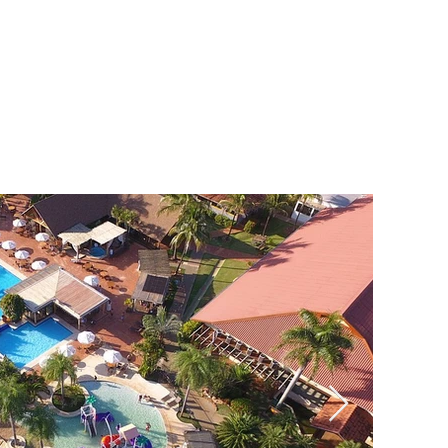
rios de Bonito, snorkel em lagos de água
cristalina até os radicais passeios de
bote.