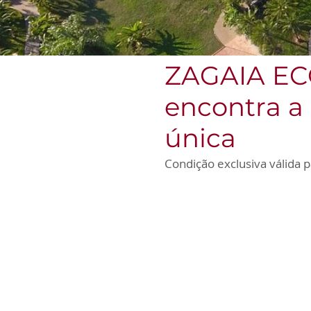
ZAGAIA EC
encontra a
única
Condição exclusiva válida p
Águas Quentes
Tome um banho na piscina de águas
quentes Sunset com borda infinita