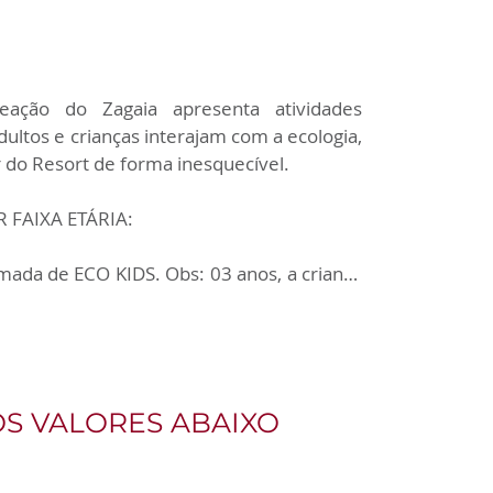
ação do Zagaia apresenta atividades 
dultos e crianças interajam com a ecologia, 
r do Resort de forma inesquecível.

AIXA ETÁRIA:

mada de ECO KIDS. Obs: 03 anos, a criança 
de que acompanhada dos pais.

disposição da faixa e a necessidade por 
minados RADICAIS.

S VALORES ABAIXO
ltos:

 programação começa às 8h30 com o café 