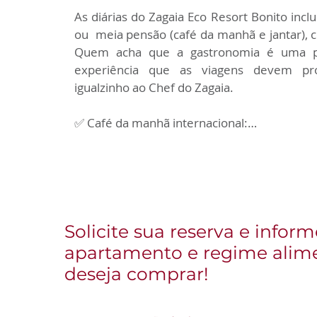
anexo à recepção do hotel, com vista para o 
As diárias do Zagaia Eco Resort Bonito inc
ou  meia pensão (café da manhã e jantar), 
✅ Total 36 m2.

Quem acha que a gastronomia é uma par
experiência que as viagens devem prop
Fale conosco e solicite mais informações s
igualzinho ao Chef do Zagaia. 

✅ Café da manhã internacional:

Levamos muito a sério os nutricionistas q
café da manhã é a refeição mais impo
especialmente naquele dia repleto de pa
tempo para almoçar.

Solicite sua reserva e infor
✅ Pegue o garfo e prove esta sopa:

Cereais, queijos, pães recheados, bolos 
apartamento e regime alim
linguicinha, o pão de queijo em forma de mei
deseja comprar!
chama Chipa), frutas e uma curiosidade – 
que na real é uma torta muito saborosa.
