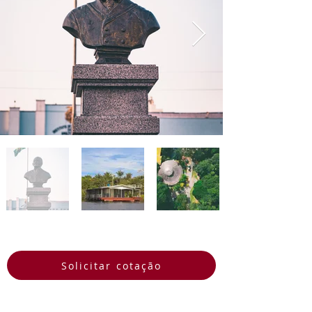
da aventura e da beleza natural. 
Venha descobrir a magia da 
Amazônia em Manaus e deixe-se 
envolver por toda sua 
grandiosidade e mistério.
Solicitar cotação