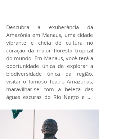
Descubra a exuberância da 
Amazônia em Manaus, uma cidade 
vibrante e cheia de cultura no 
coração da maior floresta tropical 
do mundo. Em Manaus, você terá a 
oportunidade única de explorar a 
biodiversidade única da região, 
visitar o famoso Teatro Amazonas, 
maravilhar-se com a beleza das 
águas escuras do Rio Negro e se 
encantar com a culinária regional 
rica em sabores exóticos. A mistura 
de natureza intocada e história 
fascinante torna Manaus um 
destino imperdível para os amantes 