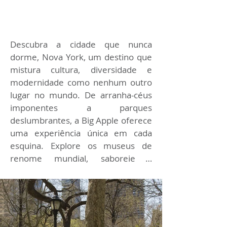
Descubra a cidade que nunca 
dorme, Nova York, um destino que 
mistura cultura, diversidade e 
modernidade como nenhum outro 
lugar no mundo. De arranha-céus 
imponentes a parques 
deslumbrantes, a Big Apple oferece 
uma experiência única em cada 
esquina. Explore os museus de 
renome mundial, saboreie a 
culinária internacional em seus 
variados restaurantes, faça 
compras nas famosas lojas da 
Quinta Avenida e sinta a energia 
pulsante das ruas de Manhattan. 