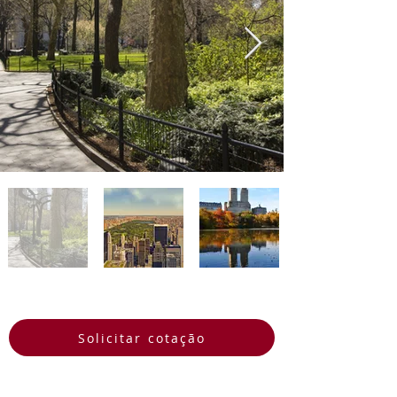
Em Nova York, a arte, a história e a 
inovação se encontram para criar 
uma atmosfera inigualável que 
certamente deixará uma marca 
inesquecível em cada visitante. 
Venha descobrir tudo o que essa 
metrópole icônica tem a oferecer!
Solicitar cotação