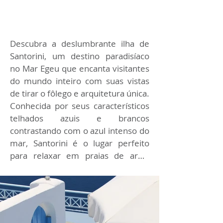
Descubra a deslumbrante ilha de 
Santorini, um destino paradisíaco 
no Mar Egeu que encanta visitantes 
do mundo inteiro com suas vistas 
de tirar o fôlego e arquitetura única. 
Conhecida por seus característicos 
telhados azuis e brancos 
contrastando com o azul intenso do 
mar, Santorini é o lugar perfeito 
para relaxar em praias de areia 
vulcânica, explorar vilarejos 
pitorescos e apreciar pores do sol 
inesquecíveis. Com sua rica história, 
gastronomia deliciosa e atmosfera 
romântica, Santorini é um destino 