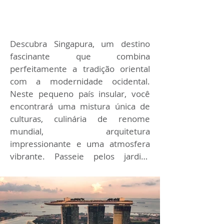
Descubra Singapura, um destino 
fascinante que combina 
perfeitamente a tradição oriental 
com a modernidade ocidental. 
Neste pequeno país insular, você 
encontrará uma mistura única de 
culturas, culinária de renome 
mundial, arquitetura 
impressionante e uma atmosfera 
vibrante. Passeie pelos jardins 
botânicos, maravilhe-se com os 
arranha-céus futuristas, explore os 
mercados locais e experimente 
pratos deliciosos em Hawker 
Centers. Em Singapura, a 