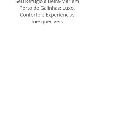
Seu Refúgio à Beira-Mar em
Porto de Galinhas: Luxo,
Conforto e Experiências
Inesquecíveis
Praia Privativa Paradisíaca
Desfrute de uma praia privativa de
areias douradas e águas cristalinas, a
poucos passos do seu quarto, para
momentos relaxantes e
inesquecíveis.