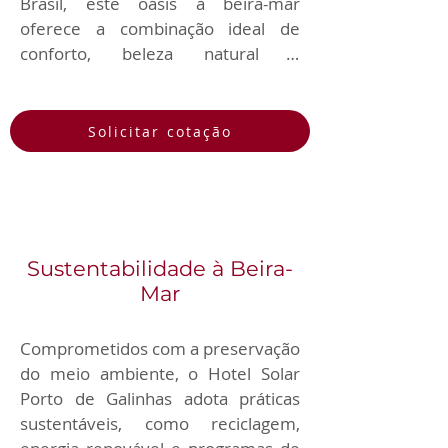
Brasil, este oásis à beira-mar 
oferece a combinação ideal de 
conforto, beleza natural e 
hospitalidade excepcional. Com 
quartos elegantes, piscinas 
cristalinas e uma variedade de 
Solicitar cotação
opções de lazer, nossa equipe 
dedicada está pronta para tornar a 
sua estadia inesquecível. Desfrute 
de dias ensolarados na praia, relaxe 
com uma bebida refrescante à 
Sustentabilidade à Beira-
beira da piscina e explore as 
Mar
maravilhas de Porto de Galinhas. 
Seja bem-vindo a um pedaço do 
Comprometidos com a preservação 
paraíso no Hotel Solar Porto de 
do meio ambiente, o Hotel Solar 
Galinhas."
Porto de Galinhas adota práticas 
sustentáveis, como reciclagem, 