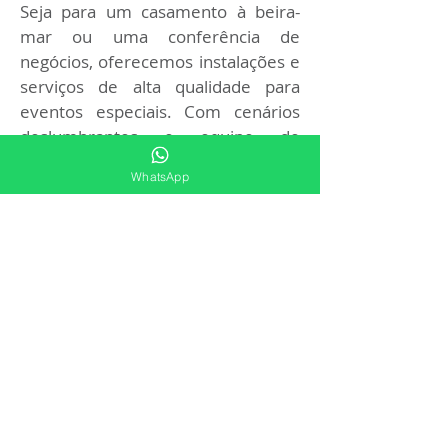
Seja para um casamento à beira-
mar ou uma conferência de 
negócios, oferecemos instalações e 
serviços de alta qualidade para 
eventos especiais. Com cenários 
deslumbrantes e equipe de 
eventos dedicada, transformamos 
WhatsApp
sonhos em realidade no Hotel Solar 
Porto de Galinhas.
Desfrute de tudo o
que o Hotel Solar
Porto de Galinhas
tem a oferecer pelo
melhor preço e
assessoria total!