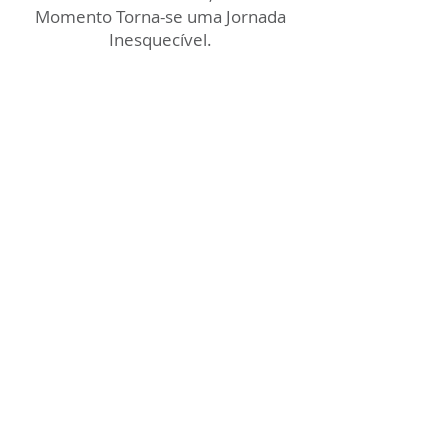
Momento Torna-se uma Jornada
Inesquecível.
Experiência à Beira-Mar
Desfrute de praias privativas e vistas
deslumbrantes, criando uma
experiência única de conexão com o
mar no coração do Serrambi Resort.