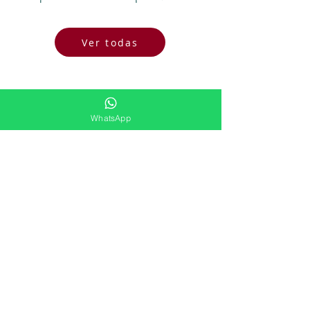
Ver todas
WhatsApp
R. Felipe Calarge, 150 - Jardim Leblon,
Campo Grande - MS, Brasil
23.997.318
/0001-94
A nossa missão é conectar você as
experiências de viagem que melhor se
adequem a seu perfil e desejos em cada
destino.